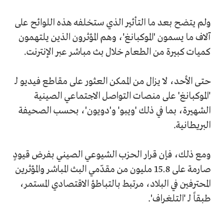
ولم يتضح بعد ما التأثير الذي ستخلفه هذه اللوائح على
آلاف ما يسمون 'الموكبانغ'، وهم المؤثرون الذين يلتهمون
كميات كبيرة من الطعام خلال بث مباشر عبر الإنترنت.
حتى الأحد، لا يزال من الممكن العثور على مقاطع فيديو لـ
'الموكبانغ' على منصات التواصل الاجتماعي الصينية
الشهيرة، بما في ذلك 'ويبو' و'دويون'، بحسب الصحيفة
البريطانية.
ومع ذلك، فإن قرار الحزب الشيوعي الصيني بفرض قيودٍ
صارمة على 15.8 مليون من مقدّمي البث المباشر والمؤثرين
المحترفين في البلاد، مرتبط بالتباطؤ الاقتصادي المستمر،
طبقاً لـ 'التلغراف'.