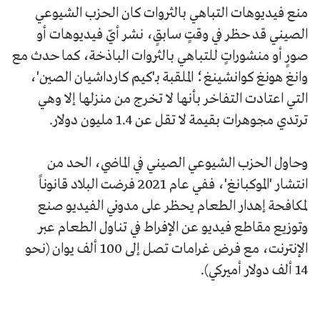
منع فيديوهات التباهي بالثروات كان الحزب الشيوعي
الصيني قد حظر في وقتٍ سابقٍ، نشر أيّ فيديوهات أو
صورٍ أو منشوراتٍ للتباهي بالثروات الباذخة، كما حدث مع
وانغ هونغ كوانشينغ؛ الملقبة بـ'كيم كارداشيان الصين'،
التي اعتادت التفاخر بأنها لا تخرج من منزلها إلا وهي
ترتدي مجوهرات بقيمة لا تقل عن 1.4 مليون دولار.
وحاول الحزب الشيوعي الصيني في الماضي، الحد من
انتشار 'الموكبانغ'، ففي عام 2021 فرضت البلاد قانوناً
لمكافحة إهدار الطعام يحظر على مدوني الفيديو صنع
وتوزيع مقاطع فيديو عن الإفراط في تناول الطعام عبر
الإنترنت، مع فرض غرامات تصل إلى 100 ألف يوان (نحو
14 ألف دولار أميركي).