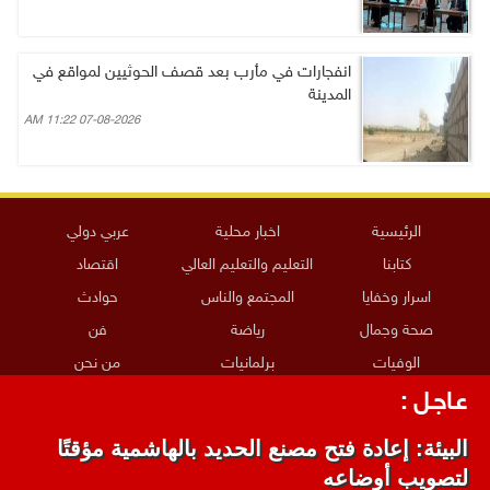
انفجارات في مأرب بعد قصف الحوثيين لمواقع في
المدينة
07-08-2026 11:22 AM
الرئيسية
اخبار محلية
عربي دولي
كتابنا
التعليم والتعليم العالي
اقتصاد
اسرار وخفايا
المجتمع والناس
حوادث
صحة وجمال
رياضة
فن
الوفيات
برلمانيات
من نحن
ارسل خبراً
عـاجـل :
جميع حقوق النشر محفوظة لدى الهاشمية ويحظر نشر أو توزيع أو طبع أي
البيئة: إعادة فتح مصنع الحديد بالهاشمية مؤقتًا
مادة دون إذن مسبق من المؤسسة
لتصويب أوضاعه
برمجة واستضافة وتصميم