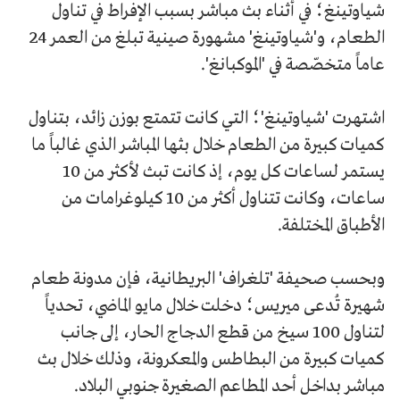
شياوتينغ؛ في أثناء بث مباشر بسبب الإفراط في تناول
الطعام، و'شياوتينغ' مشهورة صينية تبلغ من العمر 24
عاماً متخصّصة في 'الموكبانغ'.
اشتهرت 'شياوتينغ'؛ التي كانت تتمتع بوزن زائد، بتناول
كميات كبيرة من الطعام خلال بثها المباشر الذي غالباً ما
يستمر لساعات كل يوم، إذ كانت تبث لأكثر من 10
ساعات، وكانت تتناول أكثر من 10 كيلوغرامات من
الأطباق المختلفة.
وبحسب صحيفة 'تلغراف' البريطانية، فإن مدونة طعام
شهيرة تُدعى ميريس؛ دخلت خلال مايو الماضي، تحدياً
لتناول 100 سيخ من قطع الدجاج الحار، إلى جانب
كميات كبيرة من البطاطس والمعكرونة، وذلك خلال بث
مباشر بداخل أحد المطاعم الصغيرة جنوبي البلاد.