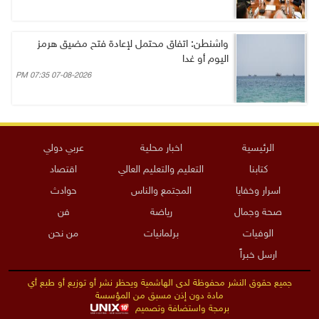
واشنطن: اتفاق محتمل لإعادة فتح مضيق هرمز
اليوم أو غدا
07-08-2026 07:35 PM
الرئيسية
اخبار محلية
عربي دولي
كتابنا
التعليم والتعليم العالي
اقتصاد
اسرار وخفايا
المجتمع والناس
حوادث
صحة وجمال
رياضة
فن
الوفيات
برلمانيات
من نحن
ارسل خبراً
جميع حقوق النشر محفوظة لدى الهاشمية ويحظر نشر أو توزيع أو طبع أي
مادة دون إذن مسبق من المؤسسة
برمجة واستضافة وتصميم