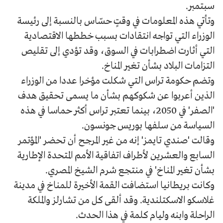
سبتمبر.
وتأتي هذه المعلومات في وقتٍ حسّاس بالنسبة إلى رئيسة
الوزراء التي تواجه انتقادات بسبب خططها الاقتصادية
التي أثارت اضطرابات في السوق، وقد تؤدي إلى تقليص
التزامات البلاد بشأن تغير المناخ.
وتضم حكومة تراس التي شكلت مؤخرا عددا من الوزراء
الذين أعربوا عن شكوكهم بشأن ما يسمى تحقيق هدف
'الصفر' في 2050، بينما تعتبر تراس أكثر حماسا في هذه
السياسة من سلفها بوريس جونسون.
وقالت 'صندي تايمز' إنه من غير المرجح أن تحضر 'المؤتمر
السابع والعشرين لأطراف اتفاقية الأمم المتحدة الإطارية
بشأن تغير المناخ' في منتجع شرم الشيخ المصري.
وكانت بريطانيا استضافت القمة الأخيرة للمناخ في مدينة
غلاسكو الاسكتلندية. وقد ألقى كل من تشارلز والملكة
الراحلة وابنه وليام كلمة في هذا الحدث.