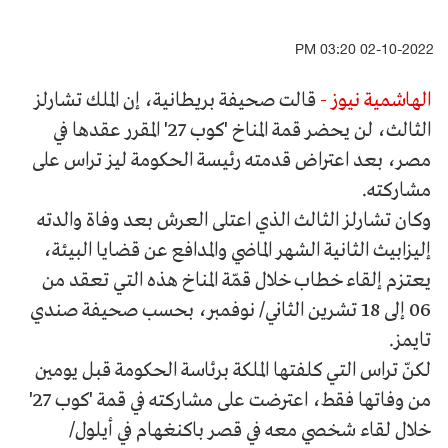
02-10-2022 03:20 PM
الهاشمية نيوز -
قالت صحيفة بريطانية، إن الملك تشارلز
الثالث، لن يحضر قمة المناخ 'كوب 27' المقرر عقدها في
مصر، بعد اعتراض قدمته رئيسة الحكومة ليز تراس على
مشاركته.
وكان تشارلز الثالث الذي اعتلى العرش بعد وفاة والدته
إليزابيث الثانية الشهر الماضي والمدافع عن قضايا البيئة،
يعتزم إلقاء خطاب خلال قمّة المناخ هذه التي تعقد من
06 إلى 18 تشرين الثاني/ نوفمبر، بحسب صحيفة صندي
تايمز.
لكنّ تراس التي كلفتها الملكة برئاسة الحكومة قبل يومين
من وفاتها فقط، اعترضت على مشاركته في قمة 'كوب 27'
خلال لقاء شخصي معه في قصر باكنغهام في أيلول/