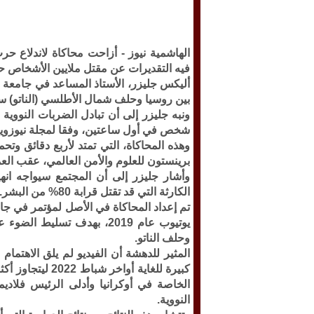
الهاشمية نيوز -
أزاحت محاكاة لاندلاع حرب
فيه التقديرات عن مقتل ملايين الأشخاص ح
أليكس جليزر، الأستاذ المساعد في جامعة 
بين روسيا وحلف شمال الأطلسي (الناتو)
شخص في أول ساعتين، وفقا لمجلة نيوزويك 
وهذه المحاكاة، التي تمتد لأربع دقائق وت
برينستون للعلوم والأمن العالمي، عقب العم
وأشار جليزر إلى أن المجتمع سيواجه انهيار
الكارثة التي قد تقتل قرابة 80% من البشر.
يوتيوب عام 2019، بهدف تسلي
وحلف الناتو.
المثير للدهشة أن الفيديو لم يلق الاهتما
كبيرة للغاية أو
الخاصة في أوكرانيا وأدلى الرئيس فلاديم
النووية.