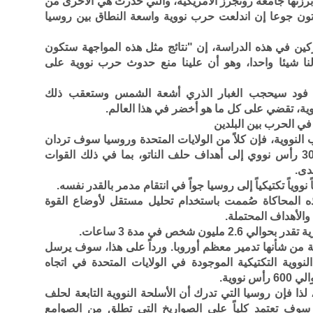
 أبرزتها جامعة روتجرز الأمريكية، والتي حذرت هي الأخرى من
 جوعا إن اندلعت حرب نووية واسعة النطاق بين روسيا
كين في هذه الدراسة، إن "نتائج مثل هذه المواجهة ستكون
ل لنا شيئا واحدا، وهو أن علينا منع حدوث حرب نووية على
شر فود سيحجب الغبار الذري أشعة الشمس وستعقب ذلك
وية، تقضي على كل ما هو أخضر في هذا العالم.
في الحرب بين البلدين
النووية، فإن كلاً من الولايات المتحدة وروسيا سوف تردان
بأسلحة نووية تكتيكية. قد ترسل روسيا 300 رأس نووي إلى أهداف حلف الناتو، بما في ذلك القوات
دى.
ذه المحاكاة صُممت باستخدام تحليل مستقل لأوضاع القوة
والأهداف المحتملة.
ون شخص في مدة 3 ساعات.
سية من شأنها تدمير معظم أوروبا. ورداً على هذا، سوف يرسل
وية التكتيكية الموجودة في الولايات المتحدة في اتجاه
ووية.
لذا فإن روسيا التي تدرك أن الأسلحة النووية التابعة لحلف
ن، سوف تعتمد كلياً على الصواريخ التي تطلق من الصوامع