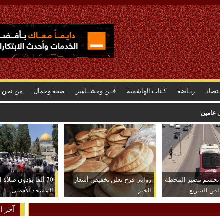
ـتصاد
ريـاضة
كـتاب الهاشمية
فــن ومشــاهير
صحة وجمال
من نحن
اد غرب آسيا للكرة الطائرة
 تحسم مصير المحطة
روابي فرح تعلن تخفيض أسعار
70 ألفا يؤدون صلاة
باص السريع
الخبز
المسجد الأقصى
آخر ال