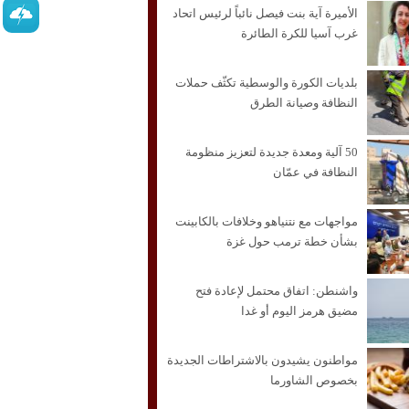
الأميرة آية بنت فيصل نائباً لرئيس اتحاد
غرب آسيا للكرة الطائرة
بلديات الكورة والوسطية تكثّف حملات
النظافة وصيانة الطرق
50 آلية ومعدة جديدة لتعزيز منظومة
النظافة في عمّان
مواجهات مع نتنياهو وخلافات بالكابينت
بشأن خطة ترمب حول غزة
واشنطن: اتفاق محتمل لإعادة فتح
مضيق هرمز اليوم أو غدا
مواطنون يشيدون بالاشتراطات الجديدة
بخصوص الشاورما