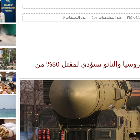
خبير : نشوب حرب نووية بين روسيا والناتو سيؤدي لمقتل 80% من