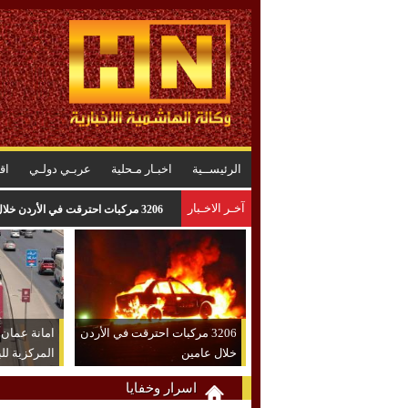
الرئيســية
اخبـار مـحلية
عربـي دولـي
اق
آخـر الاخـبار
الأميرة آية بنت فيصل نائباً لرئيس اتح
3206 مركبات احترقت في الأردن
امانة عمان
خلال عامين
المركزية لل
اسرار وخفايا