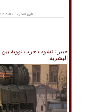
تاريخ النشر - 18-09-2022 04:15 PM عدد المشاهدات 153 | عدد التعليقات 0
البشرية