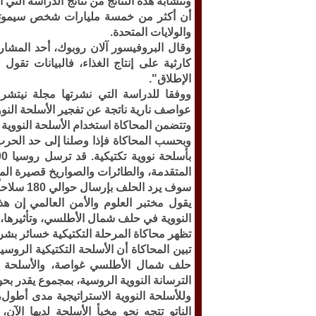
وتتشابه هذه النتائج من نتائج الدراسة التي
أن أكثر من خمسة مليارات شخص سيموتون
والولايات المتحدة.
وقال البروفيسور آلان روبوك، أحد المشار
كارثية على إنتاج الغذاء، فالبيانات تقو
الإطلاق".
ووفقا للدراسة التي نشرتها مجلة نيت
عواصف نارية ناتجة عن تفجير الأسلحة النو
وتتضمن المحاكاة استخدام الأسلحة النووية 
وبحسب المحاكاة فإذا وصلنا إلى حد الحرب 
المتقدمة، والطائرات والصواريخ قصيرة الم
سوف يرد الحلف بإرسال حوالي 180 سلاحاً نووياً تكتيكياً إلى روسيا جواً في انتقام مدمر بالقدر نفسه.
يقول مختبر العلوم والأمن العالمي إن ه
النووية في حلف شمال الأطلسي، وتأثيرها، 
تظهر محاكاة المرحلة التكتيكية خسائر بشرية تقدر بحوالي 2.6 ملي
تبين المحاكاة أن الأسلحة التكتيكية الرو
حلف شمال الأطلسي غواصة، والأسلحة النو
الترسانة النووية الروسية، بمجموع يقدر بحوالي 600 رأس ن
وللأسلحة النووية الاستراتيجية مدى أطول، 
الناتو تتجه نحو مخبأ الأسلحة لديها الآ