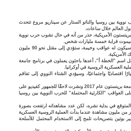
 نووية بين روسيا والناتو الستار عن سيناريو مروع تتحدث
ول العالم خلال ساعات.
برينستون الأمريكية، حذر من أنه في حال نشوب حرب نووية
 سيموت قرابة خمسة مليارات شخص.
ونبه جليزر إلى أن تبادل الضربات النووية سيكون له عواقب وخيمة، ستؤدي إلى مقتل نحو 90 مليون
الأمريكية.
حمل اسم "الخطة أ"، أعدها باحثون يعملون في برنامج جامعة
لية العسكرية الروسية في أوكرانيا.
ًا اقتصاديًا واجتماعيًا، وسيؤدي الشتاء النووي إلى تفاقم
تم إعداد المحاكاة في الأصل لمؤتمر في جامعة برينستون عام 2017 ونشرت لاحقًا للجمهور كفيديو على
ط الضوء على العواقب "الكارثية المحتملة" للحرب النووية بين روسيا
م المتوقع في بداية نشره، لكن عدد مشاهداته ارتفعت بصورة
اخر شباط 2022 ليتجاوز أكثر من مليون مشاهدة عندما بدأت العملية الروسية العسكرية
ير بوتين بتصريحات تلمح إلى الاستخدام المحتمل للأسلحة