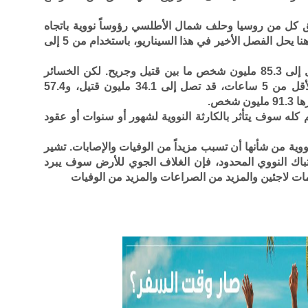
كل من روسيا وحلف شمال الأطلسي رؤوساً نووية باتجاه
المدن الثلاثين الأشهر في الدولة الأخرى. وهنا يحل الفصل الأخير في هذا السيناريو، باستخدام من 5 إلى
قد تسبب هذه المرحلة خسائر بشرية تصل إلى 85.3 مليون شخص ما بين قتيل وجريح. لكن الخسائر
الناجمة عن المعركة كلها التي استمرت لأقل من 5 ساعات، قد تصل إلى 34.1 مليون قتيل، و57.4
خص.
 كله سوف يتأثر بالكارثة النووية لشهور أو سنوات أو عقود
نووية من شأنها أن تسبب مزيداً من الوفيات والإصابات. تشير
تباك النووي المحدود، فإن الغلاف الجوي للأرض سوف يبرد
ات لاجئين والمزيد من الصراعات والمزيد من الوفيات