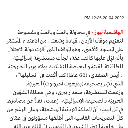
20-04-2022 12:26 PM
الهاشمية نيوز -
في محاولة بائسة ويائسة ومفضوحة
لتقزيم موقف الأردن، قيادةً وشعبًا، من الاعتداء المُستمّر
على المسجد الأقصى، وهو الموقف الذي أقرّت دولة الاحتلال
بأنّه نزِل عليها كالصاعقة، لجأت مستشرِقة إسرائيليّة
للطائفيّة المقيتة والبغيضة للتشكيك بولاء وزير الخارجيّة
، أيمن الصفدي، (60 عامًا) كما أكّدت في “تحليلها”،
الذي نُشِر بصحيفة (يديعوت أحرونوت) العبريّة.
وزعمت المستشرقة، سمدار بيري، وهي محللة الشؤون
العربيّة بالصحيفة الإسرائيليّة، زعمت، نقلاً عن مصادرها
في تل أبيب، أنّ المملكة الاردنية الهاشميّة، وعلى الرغم من
كلّ التصريحات القاسية التي أطلقها مسؤولون في عمّان
على خلفية التوتر الشديد في القدس، أنّ الملك عبد الله