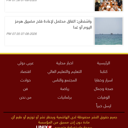
07-08-2026 07:58 PM
واشنطن: اتفاق محتمل لإعادة فتح مضيق هرمز
اليوم أو غدا
07-08-2026 07:35 PM
الرئيسية
اخبار محلية
عربي دولي
كتابنا
التعليم والتعليم العالي
اقتصاد
اسرار وخفايا
المجتمع والناس
حوادث
صحة وجمال
رياضة
فن
الوفيات
برلمانيات
من نحن
ارسل خبراً
جميع حقوق النشر محفوظة لدى الهاشمية ويحظر نشر أو توزيع أو طبع أي
مادة دون إذن مسبق من المؤسسة
برمجة واستضافة وتصميم