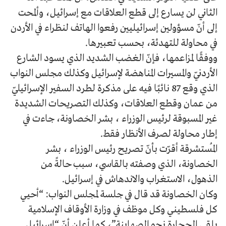
الثاني لن يسارع إلى قطع العلاقات مع إسرائيل، وألمحت
إلى أنّ مسؤولين إسرائيليين رفعوا الهاتف لنظراء في الأردن
في محاولة للتهدئة، بحسب تعبيرها.
ووفقًا لمزاعمها، فإنّ الغضب الشديد الذي يسود الشارع
الأردنيّ والمسيرات المناهضة لإسرائيل وكذلك مجلس النواب
الذي وقع 87 نائبًا فيه على مذكرة لطرد السفير الإسرائيليّ
من عمان وقطع العلاقات، وكذلك التصريحات الشديدة
غير المسبوقة لرئيس الوزراء ، بشر الخصاونة، جاءت في
إطار محاولة لصرف الأنظار فقط.
المُستشرقة أقرّت بأنّ تصريح رئيس الوزراء ، بشر
الخصاونة، الذي وصفته بالقاسي، سبب حالةً من
الذهول، الاستغراب والاندهاش في إسرائيل.
وكان الخصاونة قد قال في جلسة لمجلس النواب: “أحيي
كل فلسطيني وكل موظف في وزارة الأوقاف الإسلامية
يلقي الحجارة نحو الصهاينة”، كما أعلن أنّ “إسرائيل