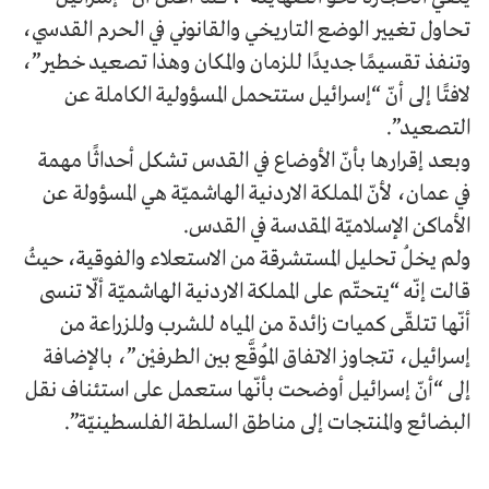
تحاول تغيير الوضع التاريخي والقانوني في الحرم القدسي،
وتنفذ تقسيمًا جديدًا للزمان والمكان وهذا تصعيد خطير”،
لافتًا إلى أنّ “إسرائيل ستتحمل المسؤولية الكاملة عن
التصعيد”.
وبعد إقرارها بأنّ الأوضاع في القدس تشكل أحداثًا مهمة
في عمان، لأنّ المملكة الاردنية الهاشميّة هي المسؤولة عن
الأماكن الإسلاميّة المقدسة في القدس.
ولم يخلُ تحليل المستشرقة من الاستعلاء والفوقية، حيثُ
قالت إنّه “يتحتّم على المملكة الاردنية الهاشميّة ألّا تنسى
أنّها تتلقّى كميات زائدة من المياه للشرب وللزراعة من
إسرائيل، تتجاوز الاتفاق المُوقَّع بين الطرفيْن”، بالإضافة
إلى “أنّ إسرائيل أوضحت بأنّها ستعمل على استئناف نقل
البضائع والمنتجات إلى مناطق السلطة الفلسطينيّة”.