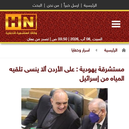
الرئيسية
|
ارسل خبراً
|
من نحن
|
البحث
Toggle
navigation
السبت ,08 آب ,2026 |
03:50 ص
| تصدر من عمان
الرئيسية
اسرار وخفايا
مستشرقة يهودية : على الأردن ألا ينسى تلقيه
المياه من إسرائيل