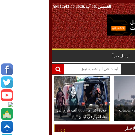
الخميس ,06 آب ,2026
12:43:51 AM
ارسل خبراً
دء هجمات
عودة أكثر من 800 ألف نازح الى
مناطقهم في لبنان
اخبار