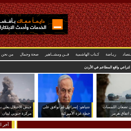
ـتصاد
ريـاضة
كـتاب الهاشمية
فــن ومشــاهير
صحة وجمال
من نحن
لتراعي واقع المطاعم في الأردن
ان تضعان اللمسات
نتنياهو: إسرائيل لم توافق على
جيش الاحتلال يعلن ب
ى اتفاق هرمز
خطة غزة الأميركية
مركزة جنوبي لبنان
آخر ال