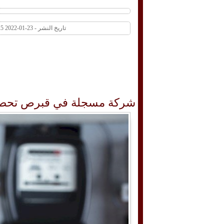
تاريخ النشر - 23-01-2022 11:25 AM عدد المشاهدات 387 | عدد التعليقات 0
شركة مسجلة في قبرص تحصل ع