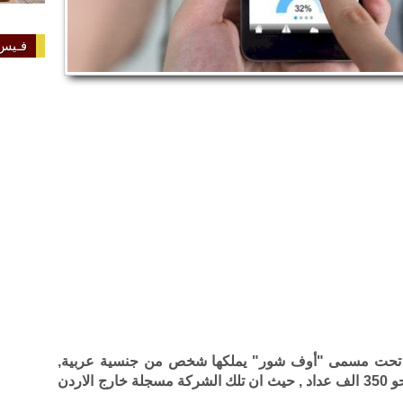
فـيس 
ة تحت مسمى "أوف شور" يملكها شخص من جنسية عربية,
تحصّلت على عطاء لتوزيع فواتير كهرباء لنحو 350 الف عداد , حيث ان تلك الشركة مسجلة خارج الاردن