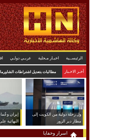
الرئيســية
اخبـار مـحلية
عربـي دولـي
اق
آخـر الاخـبار
مطالبات بتعديل اشتراطات الشاورما 
ول رحلة دولية من الكويت إلى
إيران وعُم
مطار دير الزور
النهائية عل
اسرار وخفايا