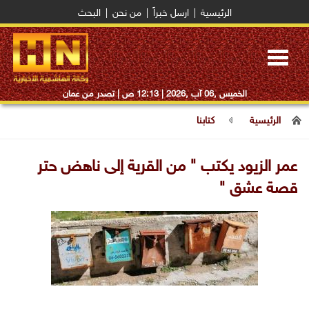
الرئيسية
|
ارسل خبراً
|
من نحن
|
البحث
Toggle
navigation
الخميس ,06 آب ,2026 |
12:13 ص
| تصدر من عمان
الرئيسية
كتابنا
عمر الزيود يكتب " من القرية إلى ناهض حتر
قصة عشق "