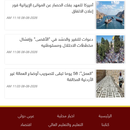
أميركا تتعهد بفك الحصار عن الموانئ الإيرانية فور
إعلان الاتفاق
08-08-2026 11:16 AM
دعوات للنفير والحشد في "الأقصى" وإفشال
مخططات الاحتلال ومستوطنيه
08-08-2026 11:06 AM
"العمل": 58 يوما تبقى لتصويب أوضاع العمالة غير
الأردنية المخالفة
08-08-2026 11:03 AM
الرئيسية
اخبار محلية
عربي دولي
كتابنا
التعليم والتعليم العالي
اقتصاد