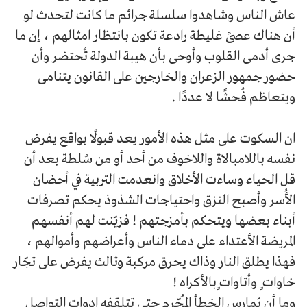
عاش الناس وشاهدوا سلسلة جرائم ما كانت لتحدث لو
أن هناك عصىً غليطة رادعة تكون بانتظار امثالهم ، إن ما
جرى أدمى القلوب وأوحى بأن هيبة الدولة تُحتضر وأن
حضور جمهور الزعران والخارجين على القانون يتنامى
ويتعاظم فُحشًا لا عددًا .
ان السكوت على مثل هذه الأمور يعد قبولًا بواقع يفرض
نفسه باللامبالاة واللاخوف من أحد أو من سُلطة بعد أن
قل الحياء وساءت الأخلاق وانعدمت التربية في أحضان
الأُسر وأصبح النزق واحتياجات الشذوذ يحكم تصرفات
أبناء بعضها ويتحكم بأمزجتهم ! فزيّنت لهم أنفسهم
المريضة الأعتداء على دماء الناس وأعراضهم وأموالهم ،
فهذا يطلق النار وذاك يحرق مركبة وثالث يفرض على تجّار
خاوات ٍ وأتاوات ٍبالأكراه !
وما أن يُمارس الخطأ المُجّرم حتى تتلقفه ادوات التواصل