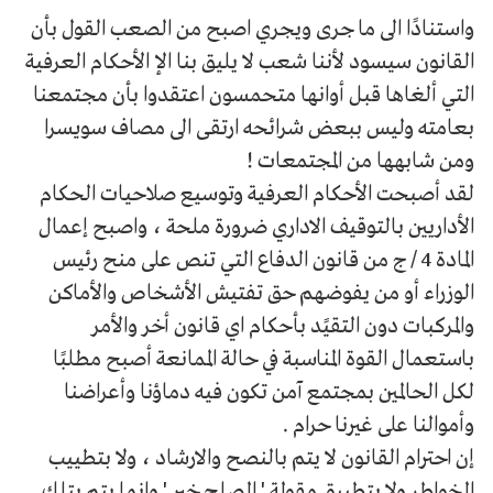
واستنادًا الى ما جرى ويجري اصبح من الصعب القول بأن
القانون سيسود لأننا شعب لا يليق بنا الإ الأحكام العرفية
التي ألغاها قبل أوانها متحمسون اعتقدوا بأن مجتمعنا
بعامته وليس ببعض شرائحه ارتقى الى مصاف سويسرا
ومن شابهها من المجتمعات !
لقد أصبحت الأحكام العرفية وتوسيع صلاحيات الحكام
الأداريين بالتوقيف الاداري ضرورة ملحة ، واصبح إعمال
المادة 4 / ج من قانون الدفاع التي تنص على منح رئيس
الوزراء أو من يفوضهم حق تفتيش الأشخاص والأماكن
والمركبات دون التقيًد بأحكام اي قانون أخر والأمر
باستعمال القوة المناسبة في حالة الممانعة أصبح مطلبًا
لكل الحالمين بمجتمع آمن تكون فيه دماؤنا وأعراضنا
وأموالنا على غيرنا حرام .
إن احترام القانون لا يتم بالنصح والارشاد ، ولا بتطييب
الخواطر ولا بتطبيق مقولة ' الصلح خير ' وانما يتم بتلك