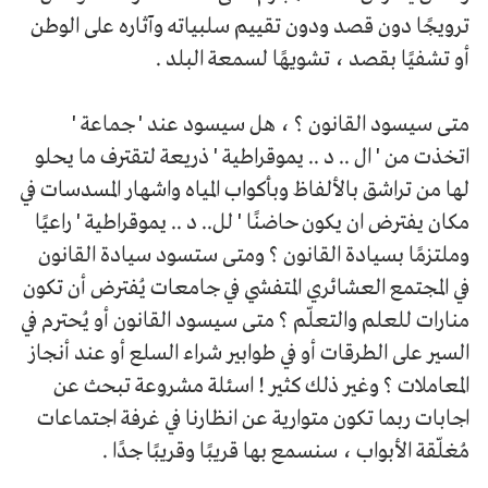
ترويجًا دون قصد ودون تقييم سلبياته وآثاره على الوطن
أو تشفيًا بقصد ، تشويهًا لسمعة البلد .
متى سيسود القانون ؟ ، هل سيسود عند ' جماعة '
اتخذت من ' ال .. د .. يموقراطية ' ذريعة لتقترف ما يحلو
لها من تراشق بالألفاظ وبأكواب المياه واشهار المسدسات في
مكان يفترض ان يكون حاضنًا ' لل.. د .. يموقراطية ' راعيًا
وملتزمًا بسيادة القانون ؟ ومتى ستسود سيادة القانون
في المجتمع العشائري المتفشي في جامعات يُفترض أن تكون
منارات للعلم والتعلّم ؟ متى سيسود القانون أو يُحترم في
السير على الطرقات أو في طوابير شراء السلع أو عند أنجاز
المعاملات ؟ وغير ذلك كثير ! اسئلة مشروعة تبحث عن
اجابات ربما تكون متوارية عن انظارنا في غرفة اجتماعات
مُغلّقة الأبواب ، سنسمع بها قريبًا وقريبًا جدًا .