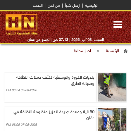
الرئيسية
|
ارسل خبراً
|
من نحن
|
البحث
Toggle
navigation
السبت ,08 آب ,2026 |
07:13 ص
| تصدر من عمان
الرئيسية
اخبار محلية
بلديات الكورة والوسطية تكثّف حملات النظافة
وصيانة الطرق
07-08-2026 08:24 PM
50 آلية ومعدة جديدة لتعزيز منظومة النظافة في
عمّان
07-08-2026 08:08 PM