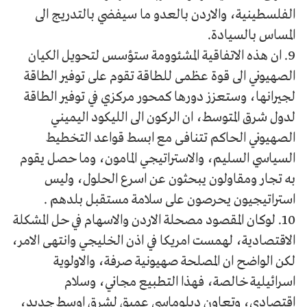
الفلسطينية، والاردن بالعدو ما سيفضي بالتدريج الى
المساس بالسيادة.
9. ان هذه الاتفاقية المشئوومة ستؤسس لتحويل الكيان
الصهيوني الى قوة عظمى للطاقة تقوم على توفير الطاقة
لجيرانها، وستعزز دورها كمحور مركزي في توفير الطاقة
لدول شرق المتوسط، ان الركون الى الليكود اليميني
الصهيوني الحاكم تتنافى مع ابسط قواعد التخطيط
السياسي السليم، والاستراتيجي المامون، وما حصل يقوم
به تجار ومقاولون يبحثون عن اسرع الحلول، وليس
استراتيجيون يحرصون على سلامة مستقبل بلدهم .
10. لوكان المقصود مصحلة الاردن والاسهام في حل المشكلة
الاقتصادية، لهمست امريكا في اذن الخليجي وانتهى الامر،
لكن الواضح ان المصلحة صهيونية صرفة، والاولوية
اسرائيلية خالصة، فهذا التطبيع مجاني، وسلام
اقتصادي، وتعاون دبلوماسي عميق لشرق اوسط جديد،