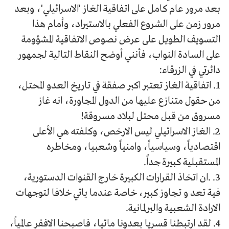
بعد مرور عام كامل على اتفاقية الغاز 'الاسرائيلي'، وبعد
مرور زمن على الشروع الفعلي بالاستيراد، وأمام هذا
التسويف الطويل على عرض نصوص الاتفاقية المشؤومة
على السادة النواب، فأنني أوضح النقاط التالية لجمهور
دائرتي في الزرقاء:
1. اتفاقية الغاز تعتبر اكبر صفقة في تاريخ العدو المحتل،
من حقول متنازع عليها من الدول المجاورة، انه غاز
مسروق من قبل محتل لبلاد مسروقة!
2. الغاز الاسرائيلي ليس الارخص، وكلفته هي الأعلى
اقتصادياً، وسياسياً، وامنياً وشعبيا، ومخاطره
المستقبلية كبيرة جداً.
3. .ان اتخاذ القرارات الكبيرة خارج القنوات الدستورية،
فية تعد و تجاوز كبير، خاصة عندما ياتي خلافا لتوجهات
الارادة الشعبية والبرلمانية.
4. لقد ارتبطنا قسريا بعدونا مائيا، فاصبحنا الافقر عالمياً،