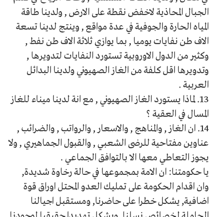
الجبال المحاذية لاخفض نقطة على الارض , ولدينا طاقة
المياه الحارة والجوفية في عدة مواقع , وينتج لدينا تسعة
الاف طن نفايات يوميا , بما يوازي ثلاثة الاف طن نفط ,
وكثير من الدول الاوروبية تستورد النفايات لتدويرها ,
وتدويرها اقل كلفة من الغاز الصهيوني ولدينا البدائل
العربية .
13. لماذا يستورد الغاز الصهيوني , مع انة لدينا ميناء للغاز
المسال في العقية ؟
14. ان الغاز , والمناهج , والاسعار , والرواتب , والضرائب ,
عناوين مفتاحية للرضى الشعبي , والقبول الجماهيري , ولا
يجوز التعاطي معها الا بالتوافق الجماعي .
يا حكومتنا: ان الامة بمجموعها في حالة رخاوة شديدة,
وان اقدام الحكومة على تمليك العدو المحتل اوراق قوة
اضافية, يشكل خطرا على حاضرنا, ومستقبل اجيالنا
الحاملة لخصائص نسلنا, ويشكل تهديدا حقيقيا لوجودنا