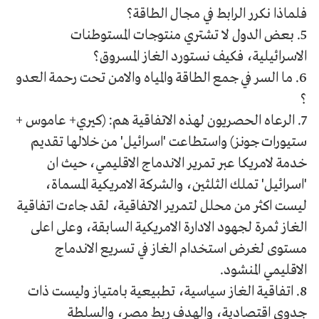
فلماذا نكرر الرابط في مجال الطاقة؟
5. بعض الدول لا تشتري منتوجات المستوطنات
الاسرائيلية، فكيف نستورد الغاز المسروق؟
6. ما السر في جمع الطاقة والمياه والامن تحت رحمة العدو
؟
7. الرعاه الحصريون لهذه الاتفاقية هم: (كيري+ عاموس +
ستيورات جونز) واستطاعت 'اسرائيل' من خلالها تقديم
خدمة لامريكا عبر تمرير الاندماج الاقليمي، حيث ان
'اسرائيل' تملك الثلثين، والشركة الامريكية المسماة،
ليست اكثر من محلل لتمرير الاتفاقية، لقد جاءت اتفاقية
الغاز ثمرة لجهود الادارة الامريكية السابقة، وعلى اعلى
مستوى لغرض استخدام الغاز في تسريع الاندماج
الاقليمي المنشود.
8. اتفاقية الغاز سياسية، تطبيعية بامتياز وليست ذات
جدوى اقتصادية، والهدف ربط مصر، والسلطة