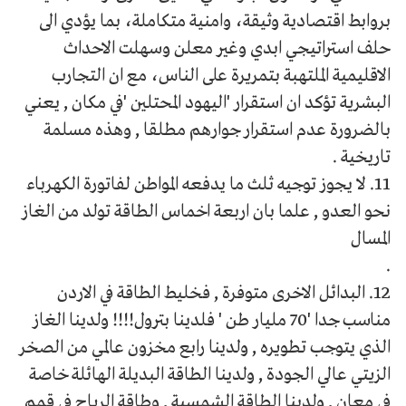
بروابط اقتصادية وثيقة، وامنية متكاملة، بما يؤدي الى
حلف استراتيجي ابدي وغير معلن وسهلت الاحداث
الاقليمية الملتهبة بتمريرة على الناس، مع ان التجارب
البشرية تؤكد ان استقرار 'اليهود المحتلين 'في مكان , يعني
بالضرورة عدم استقرار جوارهم مطلقا , وهذه مسلمة
تاريخية .
11. لا يجوز توجيه ثلث ما يدفعه المواطن لفاتورة الكهرباء
نحو العدو , علما بان اربعة اخماس الطاقة تولد من الغاز
المسال
.
12. البدائل الاخرى متوفرة , فخليط الطاقة في الاردن
مناسب جدا '70 مليار طن ' فلدينا بترول!!!! ولدينا الغاز
الذي يتوجب تطويره , ولدينا رابع مخزون عالمي من الصخر
الزيتي عالي الجودة , ولدينا الطاقة البديلة الهائلة خاصة
في معان , ولدينا الطاقة الشمسية , وطاقة الرياح في قمم