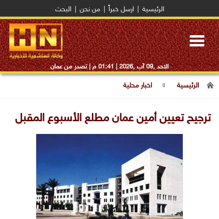
الرئيسية
|
ارسل خبراً
|
من نحن
|
البحث
Toggle
navigation
الاحد ,09 آب ,2026 |
01:41 م
| تصدر من عمان
الرئيسية
اخبار محلية
ترجيح تعيين أمين عمان مطلع الأسبوع المقبل