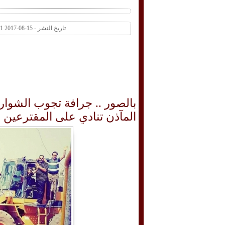
تاريخ النشر - 15-08-2017 06:11 PM عدد المشاهدات 540 | عدد التعليقات 0
بالصور .. جرافة تجوب الشوارع
المآذن تنادي على المقترعين 