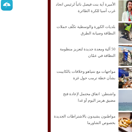
الأميرة آية بنت فيصل نائباً لرئيس اتحاد
غرب آسيا للكرة الطائرة
بلديات الكورة والوسطية تكثّف حملات
النظافة وصيانة الطرق
50 آلية ومعدة جديدة لتعزيز منظومة
النظافة في عمّان
مواجهات مع نتنياهو وخلافات بالكابينت
بشأن خطة ترمب حول غزة
واشنطن: اتفاق محتمل لإعادة فتح
مضيق هرمز اليوم أو غدا
مواطنون يشيدون بالاشتراطات الجديدة
بخصوص الشاورما