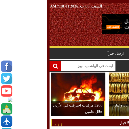
السبت ,08 آب ,2026
7:18:03 AM
ارسل خبراً
 .. وعيار
3206 مركبات احترقت في الأردن
خلال عامين
اخبار