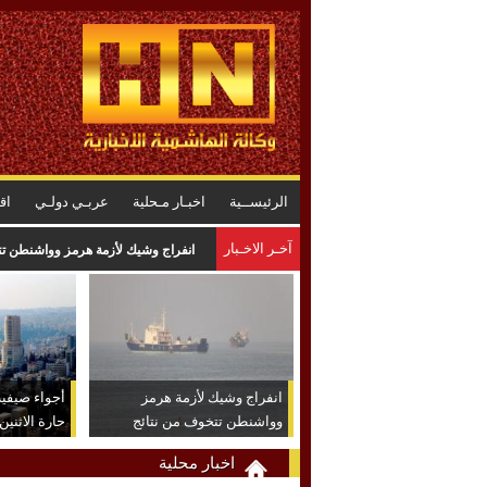
الرئيســية
اخبـار مـحلية
عربـي دولـي
اق
آخـر الاخـبار
انفراج وشيك لأزمة هرمز وواشنطن تت
انفراج وشيك لأزمة هرمز
أجواء صيفية
وواشنطن تتخوف من نتائج
حارة الاثنين
عكسية للتصعيد
اخبار محلية