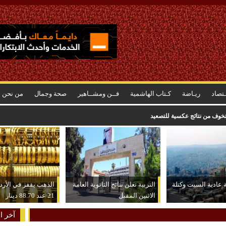
ـتصاد
ريـاضة
كـتاب الهاشمية
فــن ومشــاهير
صحة وجمال
من نحن
خوف من نتائج عكسية للتصعيد
 عادية السبت وكتلة
التربية تعلن نتائج الثانوية العامة
الذهب يقفز في الأردن
الاثنين المقبل
21 عند 88.70 دينار
آخر ال