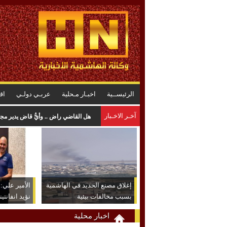
الرئيســية
اخبـار مـحلية
عربـي دولـي
اق
آخـر الاخـبار
هل القاضي راضٍ .. وأيُّ قاضٍ يدير م
إغلاق مصنع الحديد في الهاشمية
الأمير علي: ش
بسبب مخالفات بيئية
نؤيد انفانتين
اخبار محلية