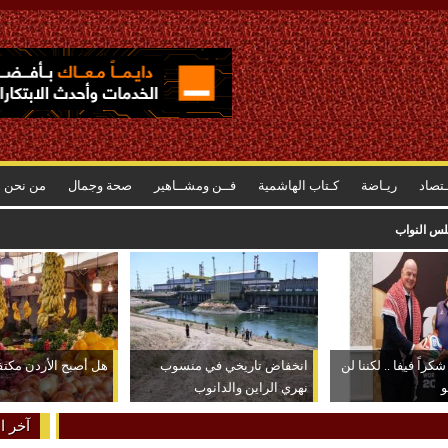
ـتصاد
ريـاضة
كـتاب الهاشمية
فــن ومشــاهير
صحة وجمال
من نحن
جلس النواب
كراً فيفا .. لكننا لن
انخفاض تاريخي في منسوب
هل أصبح الأردن مكتفياً
و
نهري الراين والدانوب
آخر ال