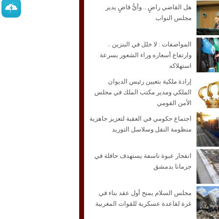
هل القاضي راضٍ .. وأيُّ قاضٍ يدير
مجلس النواب
المواصفات : لا خلل في البنزين ..
وارتفاع أسعاره وراء الشعور بسرعة
استهلاكه
إرادة ملكية بتعيين رئيس الديوان
الملكي ومدير مكتب الملك في مجلس
الأمن القومي
اجتماع حكومي في العقبة لتعزيز جاهزية
منظومة النقل وسلاسل التوريد
انفجار عبوة ناسفة يستهدف حافلة في
جرمانا بدمشق
مجلس السلام يمنح أول عقد بناء في
غزة لقاعدة عسكرية للقوات المغربية