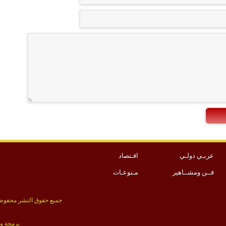
عربـي دولـي
اقـتصاد
فــن ومشــاهير
مـنوعـات
جميع حقوق النشر محفوظة 
برمجة و