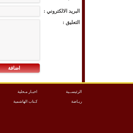
البريد الالكتروني :
التعليق :
اضافة
الرئيســية
اخبـار مـحلية
ريـاضة
كـتاب الهاشمية