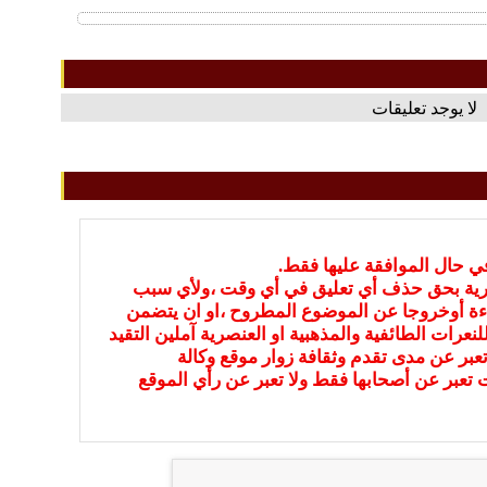
لا يوجد تعليقات
في حال الموافقة عليها فقط.
بارية بحق حذف أي تعليق في أي وقت ،ولأي سبب
ءة أوخروجا عن الموضوع المطروح ،او ان يتضمن
نعرات الطائفية والمذهبية او العنصرية آملين التقيد
عبر عن مدى تقدم وثقافة زوار موقع وكالة
ات تعبر عن أصحابها فقط ولا تعبر عن رأي الموقع