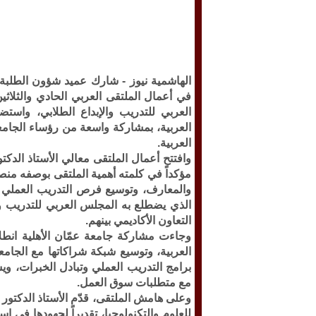
الهاشمية نيوز -
شارك عميد شؤون الطلبة ف
في أعمال الملتقى العربي الحادي والثلاث
العربي للتدريب والإبداع الطلابي، واست
العربية، بمشاركة واسعة من رؤساء الجام
العربية.
وافتتح أعمال الملتقى معالي الأستاذ الدكت
مؤكداً في كلمته أهمية الملتقى بوصفه منصة
والمعارف، وتوسيع فرص التدريب العملي ل
الذي يضطلع به المجلس العربي للتدريب وا
التعاون الأكاديمي بينهم.
وجاءت مشاركة جامعة عمّان الأهلية انطل
العربية، وتوسيع شبكة شراكاتها مع الجامعات
برامج التدريب العملي وتبادل الخبرات، ويس
مع متطلبات سوق العمل.
وعلى هامش الملتقى، قدّم الأستاذ الدكتو
للعلوم والتكنولوجيا، تقديراً لجهودها في ا