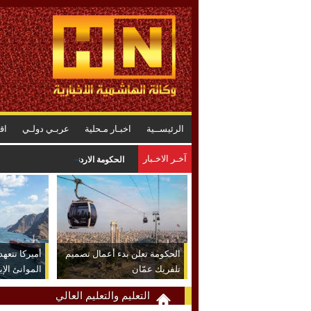
الرئيســية
اخبـار مـحلية
عربـي دولـي
اق
آخـر الاخـبار
الحكومة الاردنية تكشف حصاد 6 أشهر من التحديث الاقتصادي
الحكومة تعلن بدء أعمال تصميم
أميركا تتعه
تلفريك عمّان
الموانئ الإي
الاتفاق
التعليم والتعليم العالي