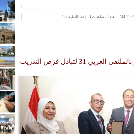
عمّان الأهلية تشارك في مصر بالملتقى العربي 31 لتبادل فرص التدريب