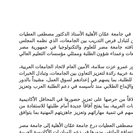
ي جامعة عمّان الأهلية الأستاذ الدكتور مصطفى العطيات
ين لتبادل فرص التدريب بين الجامعات، الذي نظمه المجلس
ضافته جامعة مصر للعلوم والتكنولوجيا في جمهورية مصر
عات وعمداء شؤون الطلبة وممثلي مؤسسات التعليم العالي
ور عمرو عزت سلامة، الأمين العام لاتحاد الجامعات العربية،
 عربية رائدة لتعزيز التعاون بين الجامعات، وتبادل الخبرات
لطلبة، بما يسهم في إعدادهم لسوق العمل، مشيداً بالدور
لإبداع الطلابي منذ تأسيسه في دعم الطلبة العرب وتعزيز
اقاً من حرصها على تعزيز حضورها في المحافل الأكاديمية
 العربية، بما يفتح آفاقاً جديدة أمام طلبتها للاستفادة من
هم في تنمية مهاراتهم وتعزيز جاهزيتهم المهنية بما يتوافق
ر مصطفى العطيات درع جامعة عمّان الأهلية إلى جامعة مصر
ستضافة الملتقى ودورها في دعم المبادرات الأكاديمية العربية