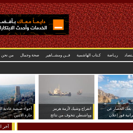
ـتصاد
ريـاضة
كـتاب الهاشمية
فــن ومشــاهير
صحة وجمال
من نحن
د بفك الحصار عن
انفراج وشيك لأزمة هرمز
أجواء صيفية عادية ا
رانية فور إعلان
وواشنطن تتخوف من نتائج
حارة الاثنين
عكسية للتصعيد
آخر ال