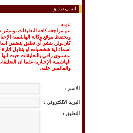
أضـف تعلـيق
تنويه :
تتم مراجعة كافة التعليقات ،وتنشر 
ويحتفظ موقع وكالة الهاشمية الإخ
كان،ولن ينشر أي تعليق يتضمن اسا
اسماء اية شخصيات او يتناول اثارة لل
بمستوى راقي بالتعليقات حيث انها ت
الهاشمية الإخبارية علما ان التعليق
والقائمين عليه.
الاسم :
البريد الالكتروني :
التعليق :