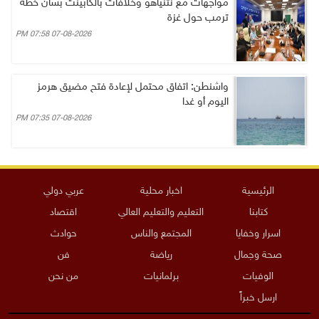
مواجهات مع نتنياهو وخلافات بالكابينت بشأن خطة
ترمب حول غزة
07-08-2026 07:58 PM
واشنطن: اتفاق محتمل لإعادة فتح مضيق هرمز
اليوم أو غدا
07-08-2026 07:35 PM
الرئيسية
اخبار محلية
عربي دولي
كتابنا
التعليم والتعليم العالي
اقتصاد
اسرار وخفايا
المجتمع والناس
حوادث
صحة وجمال
رياضة
فن
الوفيات
برلمانيات
من نحن
ارسل خبراً